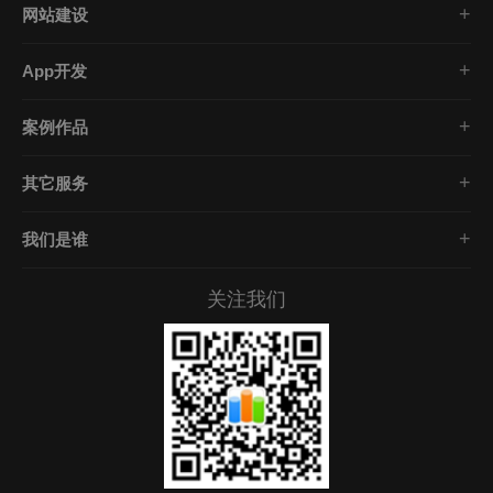
网站建设
集团企业官网
App开发
品牌网站策划
电商App开发
营销网站设计
案例作品
餐饮App开发
外贸网站建设
全部案例
金融App开发
商城网站定制
其它服务
医疗App开发
域名注册
社交App开发
我们是谁
虚拟空间
企业文化
服务器托管
关注我们
服务承诺
服务器租用
招贤礼才